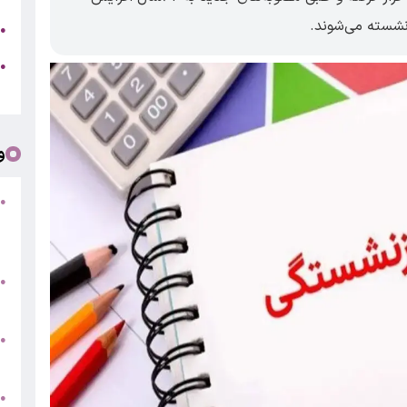
نشسته می‌شوند.
ج
●
ه
●
ت
و
●
ف
«
ب
●
س
و
●
ت
●