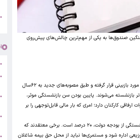
پ
و
●
م
ین صندوق‌ها به یکی از مهم‌ترین چالش‌های پیش‌روی
ا
ر
●
●
5
به گزارش بانک اول درحالی‌که سن بازنشستگی اخیرا مورد بازبینی قرار گرفته و طبق مصوبه‌های جدید به ۶۲سال
تر بازنشسته می‌شوند. پایین بودن سن بازنشستگی موثر،
●
ج
رفاقی کارکنان دارد؛ امری که بار مالی قابل‌توجهی را بر
س
●
ق
بر اساس لایحه بودجه ۱۴۰۵، سهم صندوق‌های بازنشستگی از بودجه دولت، ۲۰ درصد است. برخی معتقدند که
یعی اداره شود و مستمری‌ها نباید از محل حق بیمه شاغلان
ط
●