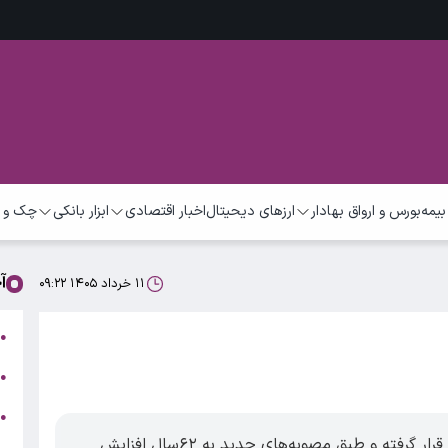
بیمه
بورس و ارواق بهادار
ارزهای دیحیتال
اخبار اقتصادی
ابزار بانکی
چک و 
آ
۱۱ خرداد ۱۴۰۵ ۰۹:۲۲
ت
●
ب
●
●
ر
درحالی‌که سن بازنشستگی اخیرا مورد بازبینی قرار گرفته و طبق مصوبه‌های جدید به ۶۲سال افزایش