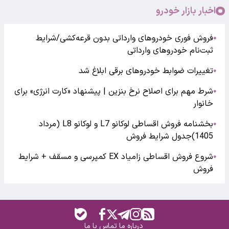
اخبار بازار خودرو
فروش فوری خودروهای وارداتی بدون قرعه‌کشی/شرایط
●
ثبت‌نام خودروهای وارداتی
تغییرات ضوابط خودروهای برقی ابلاغ شد
●
شرط مهم برای اصلاح نرخ بنزین | پیشنهاد «کارت انرژی» برای
●
خانوار
بخشنامه فروش اقساطی لوکانو L7 و لوکانو L8 (مرداد
●
1405)جدول شرایط فروش
شروع فروش اقساطی زامیاد EX کمپرسی و مسقف + شرایط
●
فروش
درباره ما
تماس با ما