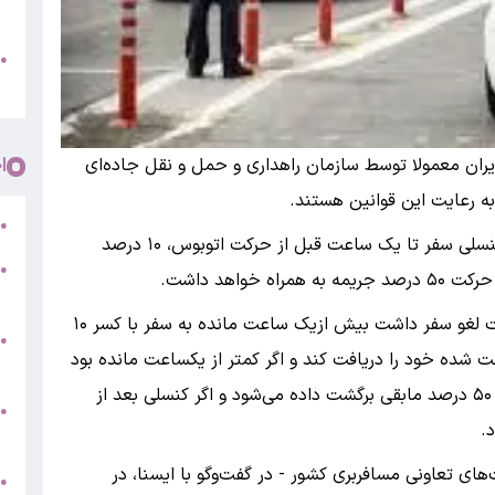
پ
و
●
م
ا
یران معمولا توسط سازمان راهداری و حمل و نقل جاده‌ای
 رعایت این قوانین هستند.
ر
●
در قوانین استرداد بلیت اتوبوس نیز آمده است که کنسلی سفر تا یک ساعت قبل از حرکت اتوبوس، ۱۰ درصد
●
اهد داشت.
5
به همین جهت، اگر مسافری بنابر هر دلیلی درخواست لغو سفر داشت بیش ازیک ساعت مانده به سفر با کسر ۱۰
●
‌تواند ۹۰ درصد وجه پرداخت شده خود را دریافت کند و اگر کمتر از یکساعت مانده بود
ج
۵۰ درصد وجه پرداخت شده به عنوان جریمه کسر و ۵۰ درصد مابقی برگشت داده می‌شود و اگر کنسلی بعد از
س
●
.
ق
ای تعاونی مسافربری کشور - در گفت‌وگو با ایسنا، در
ط
●