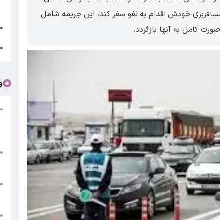
ت
افربری خودش اقدام به لغو سفر کند، این جریمه شامل
ا
●
ورت کامل به آنها بازگردد.
ک
●
و
●
ف
«
ب
●
س
و
●
ت
●