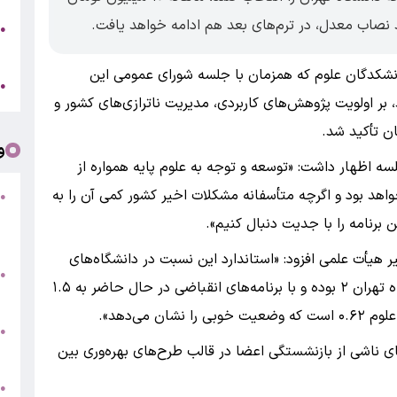
نصاب معدل، در ترم‌های بعد هم ادامه خواهد یافت.
ه
●
ت
نشکدگان علوم که همزمان با جلسه شورای عمومی این
ا
●
 بر اولویت پژوهش‌های کاربردی، مدیریت ناترازی‌های کشور و
ان تأکید شد.
و
 اظهار داشت: «توسعه و توجه به علوم پایه همواره از
واهد بود و اگرچه متأسفانه مشکلات اخیر کشور کمی آن را به
●
ف
ن برنامه را با جدیت دنبال کنیم».
«
 هیأت علمی افزود: «استاندارد این نسبت در دانشگاه‌های
ب
●
کشور باید یک باشد. در حالی که این عدد در دانشگاه تهران ۲ بوده و با برنامه‌های انقباضی در حال حاضر به ۱.۵
س
می‌دهد».
و
●
ی ناشی از بازنشستگی اعضا در قالب طرح‌های بهره‌وری بین
ت
●