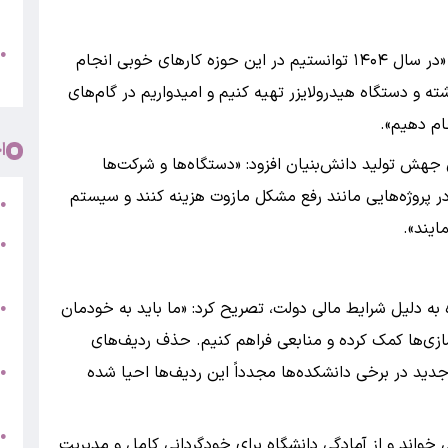
پ
و
●
رئیس دانشگاه تهران درباره نوسازی تجهیزات گفت: «در سال ۱۴۰۴ توانستیم در این حوزه کارهای خوبی انجام
م
ته و دستگاه هیدرولایزر تهیه کنیم و امیدواریم در گام‌های
ام دهیم».
ا
یارد تومانی قانون جهش تولید دانش‌بنیان افزود: «دستگاه‌ها و شرکت‌ها
ه در پروژه‌هایی مانند رفع مشکل مازوت هزینه کنند و سیستم
ر
●
●
5
ه به دلیل شرایط مالی دولت، تصریح کرد: «ما باید به خودمان
●
ج
سازی‌ها کمک کرده و منابعی فراهم کنیم. حذف ردیف‌های
س
ید در برخی دانشکده‌ها مجدداً این ردیف‌ها احیا شده
●
ق
ط
●
خواند و از آمادگی دانشگاه برای خودگردانی کامل و مدیریت