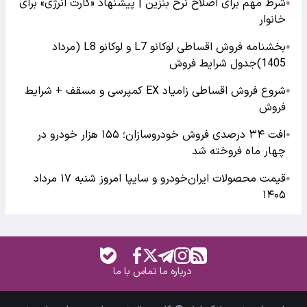
شرط مهم برای اصلاح نرخ بنزین | پیشنهاد «کارت انرژی» برای
●
خانوار
بخشنامه فروش اقساطی لوکانو L7 و لوکانو L8 (مرداد
●
1405)جدول شرایط فروش
شروع فروش اقساطی زامیاد EX کمپرسی و مسقف + شرایط
●
فروش
افت ۳۴ درصدی فروش خودروسازان؛ ۱۵۵ هزار خودرو در
●
چهار ماه فروخته شد
قیمت محصولات ایران‌خودرو و سایپا امروز شنبه ۱۷ مرداد
●
۱۴۰۵
درباره ما
تماس با ما