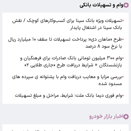
وام و تسهیلات بانکی
تسهیلات ویژه بانک سینا برای کسب‌وکارهای کوچک / نقش
●
بانک سینا در اشتغال پایدار
طرح «ماهان دی»؛ پرداخت تسهیلات تا سقف ۱۰ میلیارد ریال
●
با نرخ سود ۸ درصد
وام ۳۰۰ میلیون تومانی بانک صادرات برای فرهنگیان و
●
بازنشستگان + شرایط دریافت طرح «جاری طلایی ۲»
بررسی مزایا و معایب دریافت وام با پشتوانه ی سپرده های
●
مسدود شده
وام فوری دیما بانک ملت؛ شرایط، مراحل و مبلغ تسهیلات
●
اخبار بازار خودرو