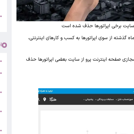
پ
و
●
م
ز سایت برخی اپراتورها حذف شده است
ه گزارش بانک اول ارائه اینترنت با عنوان پرو طی 2ماه گذشته از سوی اپراتورها به کسب و کارهای اینترنتی،
ا
 مجازی صفحه اینترنت پرو از سایت بعضی اپراتورها حذف
ر
●
●
5
●
ج
س
●
ق
ط
●