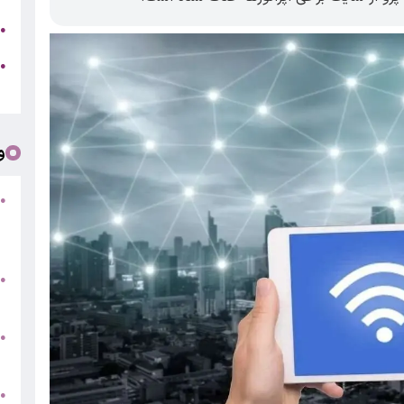
ج
●
ه
●
ت
و
●
ف
«
ب
●
س
و
●
ت
●