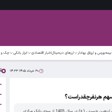
بیمه
بورس و ارواق بهادار
ارزهای دیحیتال
اخبار اقتصادی
ابزار بانکی
چک و 
آ
۳۰ خرداد ۱۴۰۵ ۱۴:۳۳
ت
●
ب
●
●
ر
دستورالعمل اجرایی تأمین و فروش ارز زیارتی اربعین حسینی (ع) در سال 1405 از سوی بانک مرکزی