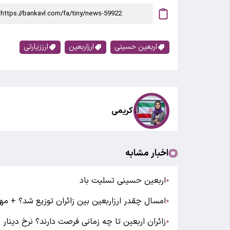
اربعین حسینی
ارزاربعین
ارززیارتی
ا. کریمی
اخبار مشابه
اربعین حسینی تسلیت باد
●
امسال چقدر ارزاربعین بین زائران توزیع شد؟ + مه
●
زائران اربعین تا چه زمانی فرصت دارند؟ نرخ دینار
●