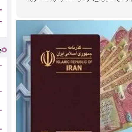
ج
●
ه
●
ت
و
●
ف
«
ب
●
س
و
●
ت
●