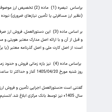
براساس تبصره (1) ماده (2) 
(نظیر ارز مسافرتی یا تأمین نیازهای ضروری) نبوده 
و قبل از آن و با ارائه اصل مدارک معتبر هویتی و م
است: از اصل کارت ملی و اصل گذرنامه معتبر (یا برگه
براساس ماده (4) نیز بازه زمانی فروش 
روز شنبه مورخ 1405/04/20 آغاز و حداکثر تا ساعت 15:00 روز دوشنبه مورخ 1405/05/12 ادامه خواهد داشت.
گفتنی است «دستورالعمل اجرایی تأمین و فروش ارز
سال 1405» نیز توسط بانک مرکزی ابلاغ شد./تسنیم