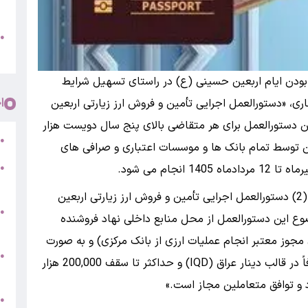
پ
و
●
م
 بودن ایام اربعین حسینی (ع) در راستای تسهیل شرایط
ا
ی، «دستورالعمل اجرایی تأمین و فروش ارز زیارتی اربعین
غ کرد. بر اساس این دستورالعمل برای هر متقاضی بالای پنج سال دویست هزار
ر
●
ین توسط تمام بانک ها و موسسات اعتباری و صرافی های
●
5
به گزارش روابط عمومی بانک مرکزی، بر اساس ماده (2) دستورالعمل اجرایی تأمین و فروش ارز زیارتی اربعین
●
 و فروش ارز موضوع این دستورالعمل از محل منابع داخلی نهاد فروشنده
ج
مجوز معتبر انجام عملیات ارزی از بانک مرکزی) و به صورت
س
●
اسکناس انجام خواهد پذیرفت. فروش ارز مزبور صرفاً در قالب دینار عراق (IQD) و حداکثر تا سقف 200,000 هزار
ق
د و توافق متعاملین مجاز است.»
ط
●