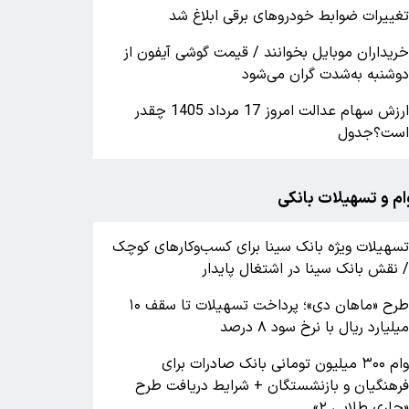
غییرات ضوابط خودروهای برقی ابلاغ شد
ریداران موبایل بخوانند / قیمت گوشی آیفون از
وشنبه به‌شدت گران‌ می‌شود
ارزش سهام عدالت امروز 17 مرداد 1405 چقدر
ست؟جدول
ام و تسهیلات بانکی
سهیلات ویژه بانک سینا برای کسب‌وکارهای کوچک
 نقش بانک سینا در اشتغال پایدار
طرح «ماهان دی»؛ پرداخت تسهیلات تا سقف ۱۰
یلیارد ریال با نرخ سود ۸ درصد
وام ۳۰۰ میلیون تومانی بانک صادرات برای
رهنگیان و بازنشستگان + شرایط دریافت طرح
جاری طلایی ۲»