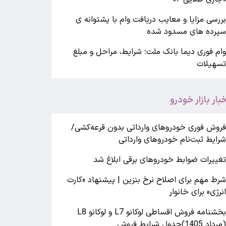
ررسی مزایا و معایب دریافت وام با پشتوانه ی
پرده های مسدود شده
ام فوری دیما بانک ملت؛ شرایط، مراحل و مبلغ
سهیلات
خبار بازار خودرو
روش فوری خودروهای وارداتی بدون قرعه‌کشی/
رایط ثبت‌نام خودروهای وارداتی
غییرات ضوابط خودروهای برقی ابلاغ شد
رط مهم برای اصلاح نرخ بنزین | پیشنهاد «کارت
نرژی» برای خانوار
بخشنامه فروش اقساطی لوکانو L7 و لوکانو L8
مرداد 1405)جدول شرایط فروش