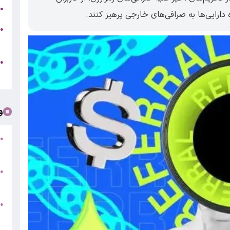
ت
●
ارایی‌ها به صرافی‌های خارجی پرهیز کنند.
خ
●
د
●
ا
و
ت
●
/
●
م
●
ف
«