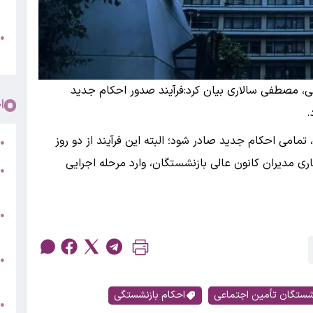
پ
و
●
م
عی، مصطفی سالاری بیان کرد:فرآیند صدور احکام جدید
ا
.
لاش ما این است که حداکثر تا ۱۵ خرداد، تمامی احکام جدید صادر شود؛ البته این فرآیند از دو روز
ر
●
ی مدیران کانون عالی بازنشستگان، وارد مرحله اجرایی
●
5
●
ج
س
●
ق
شستگان تأمین اجتماعی
احکام بازنشستگی
ط
●