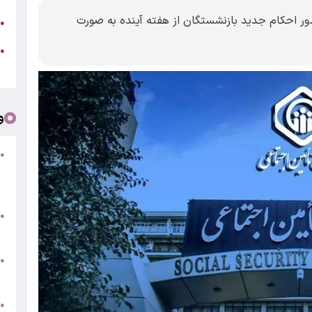
 احکام جدید بازنشستگان از هفته آینده به صورت
ج
●
ه
●
ت
و
●
ف
«
ب
●
س
و
●
ت
●