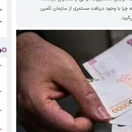
ه چرا با وجود دریافت مستمری از سازمان تأمین
ج
●
گیرد.
ه
●
ت
و
●
ف
«
ب
●
س
و
●
ت
●