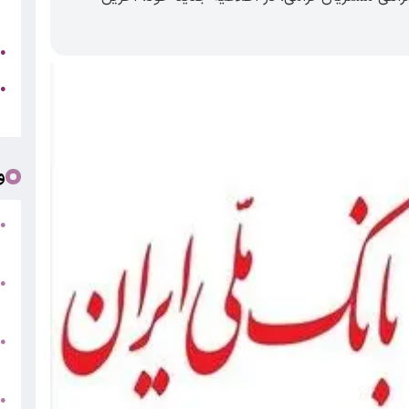
و
ک
●
●
ت
و
ت
●
و
س
●
و
●
ط
ت
●