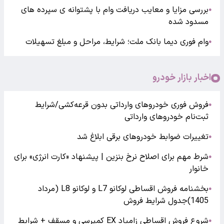
بررسی مزایا و معایب دریافت وام با پشتوانه ی سپرده های
●
مسدود شده
وام فوری دیما بانک ملت؛ شرایط، مراحل و مبلغ تسهیلات
●
اخبار بازار خودرو
فروش فوری خودروهای وارداتی بدون قرعه‌کشی/شرایط
●
ثبت‌نام خودروهای وارداتی
تغییرات ضوابط خودروهای برقی ابلاغ شد
●
شرط مهم برای اصلاح نرخ بنزین | پیشنهاد «کارت انرژی» برای
●
خانوار
بخشنامه فروش اقساطی لوکانو L7 و لوکانو L8 (مرداد
●
1405)جدول شرایط فروش
شروع فروش اقساطی زامیاد EX کمپرسی و مسقف + شرایط
●