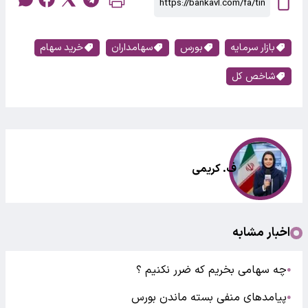
بازار سرمایه
بورس
سهامداران
خرید سهام
شاخص کل
ف. کریمی
اخبار مشابه
چه سهامی بخریم که ضرر نکنیم ؟
●
پیامدهای منفی بسته ماندن بورس
●