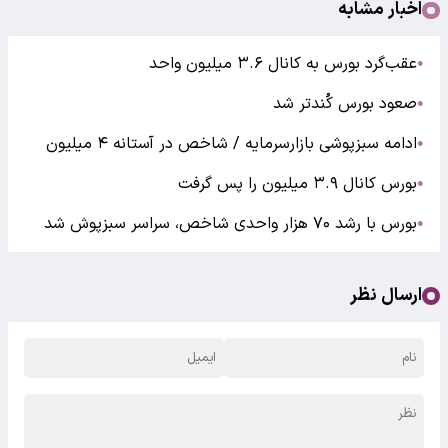
اخبار مشابه
عقب‌گرد بورس به کانال ۳.۶ میلیون واحد
●
صعود بورس کُندتر شد
●
ادامه سبزپوشی بازارسرمایه / شاخص در آستانه ۴ میلیون
●
بورس کانال ۳.۹ میلیون را پس گرفت
●
بورس با رشد ۷۰ هزار واحدی شاخص، سراسر سبزپوش شد
●
ارسال نظر