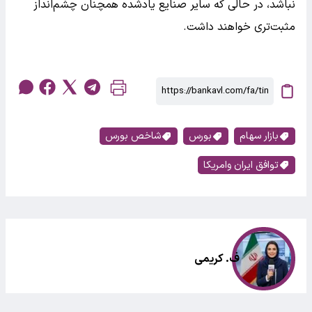
نباشد، در حالی که سایر صنایع یادشده همچنان چشم‌انداز
مثبت‌تری خواهند داشت.
بازار سهام
بورس
شاخص بورس
توافق ایران وامریکا
ف. کریمی