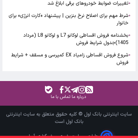
تغییرات ضوابط خودروهای برقی ابلاغ شد
●
شرط مهم برای اصلاح نرخ بنزین | پیشنهاد «کارت انرژی» برای
●
خانوار
بخشنامه فروش اقساطی لوکانو L7 و لوکانو L8 (مرداد
●
1405)جدول شرایط فروش
شروع فروش اقساطی زامیاد EX کمپرسی و مسقف + شرایط
●
فروش
درباره ما
تماس با ما
سایت اینترنتی بانک اول © کلیه حقوق متعلق به سایت اینترنتی
بانک اول است
طراحی سایت خبری و خبرگزاری آسام