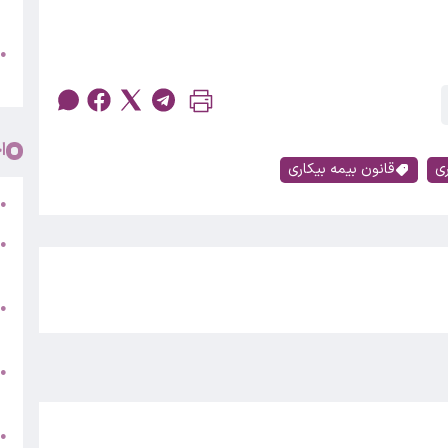
پ
و
●
م
ا
ری
قانون بیمه بیکاری
ر
●
●
5
●
ج
س
●
ق
ط
●