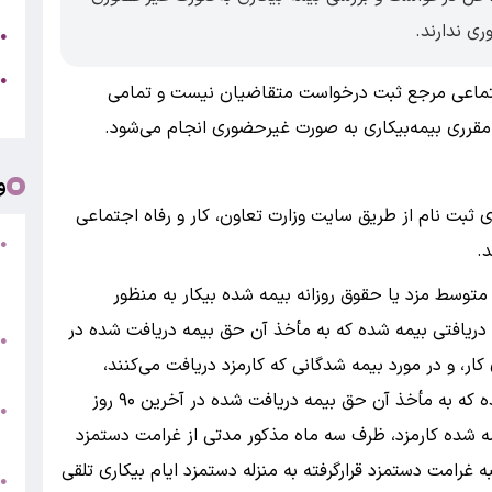
ی ندارند.
ج
●
ه
●
جتماعی مرجع ثبت درخواست متقاضیان نیست و تمامی
ت
 مقرری بیمه‌بیکاری به صورت غیرحضوری انجام می‌شود.
و
ی ثبت نام از طریق سایت وزارت تعاون، کار و رفاه اجتماعی
●
ف
۷ قانون بیمه بیکاری، متوسط مزد یا حقوق روزانه بیمه شده بیکار به منظور
«
دریافتی بیمه شده که به مأخذ آن حق بیمه دریافت شده در
ب
●
‌های کار، و در مورد بیمه شدگانی که کارمزد دریافت می‌کنند،
س
آخرین مزد عبارت است از جمع کل دریافتی بیمه شده که به مأخذ آن حق بیمه دریافت شده در آخرین ۹۰ روز
و
●
 بر ۹۰ و درصورتی که بیمه شده کارمزد، ظرف سه ماه مذکور مدتی از غرامت دستمزد
ت
رامت دستمزد قرارگرفته به منزله دستمزد ایام بیکاری تلقی
●