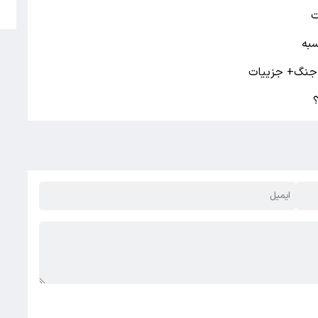
5
ت
سبه
ن جنگ+ جزییات