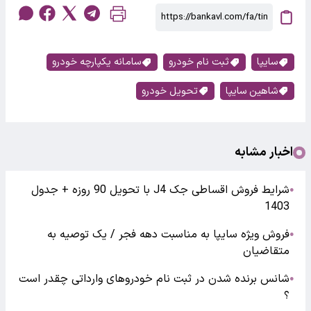
سایپا
ثبت نام خودرو
سامانه یکپارچه خودرو
شاهین سایپا
تحویل خودرو
اخبار مشابه
شرایط فروش اقساطی جک J4 با تحویل 90 روزه + جدول
●
1403
فروش ویژه سایپا به مناسبت دهه فجر / یک توصیه به
●
متقاضیان
شانس برنده شدن در ثبت نام خودروهای وارداتی چقدر است
●
؟