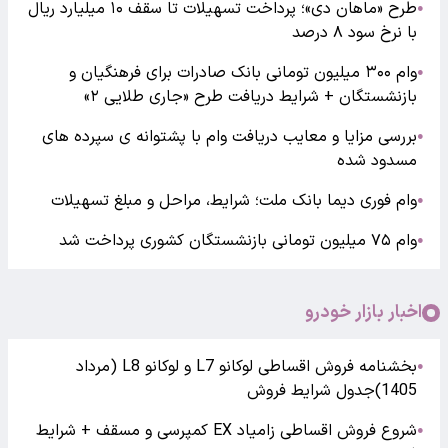
طرح «ماهان دی»؛ پرداخت تسهیلات تا سقف ۱۰ میلیارد ریال
●
با نرخ سود ۸ درصد
وام ۳۰۰ میلیون تومانی بانک صادرات برای فرهنگیان و
●
بازنشستگان + شرایط دریافت طرح «جاری طلایی ۲»
بررسی مزایا و معایب دریافت وام با پشتوانه ی سپرده های
●
مسدود شده
وام فوری دیما بانک ملت؛ شرایط، مراحل و مبلغ تسهیلات
●
وام ۷۵ میلیون تومانی بازنشستگان کشوری پرداخت شد
●
اخبار بازار خودرو
بخشنامه فروش اقساطی لوکانو L7 و لوکانو L8 (مرداد
●
1405)جدول شرایط فروش
شروع فروش اقساطی زامیاد EX کمپرسی و مسقف + شرایط
●