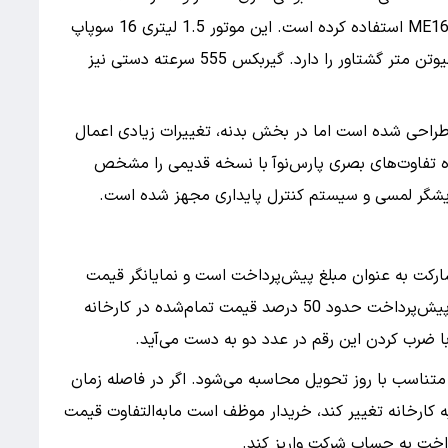
سایپا در طراحی پارس‌نوآ از موتور جدید خود یعنی ME16 استفاده کرده است. این موتور 1.5 لیتری 16 سوپاپ
توانایی تولید 115 اسب بخار قدرت و 147147147 نیوتن متر گشتاور را دارد. گیربکس 555 سرعته دستی نیز
ختار شاسی پارس‌نوآ بر پایه همان پلتفرم ال 90 طراحی شده است اما در بخش بدنه، تغییرات زیادی اعمال
ه تفاوت‌های بصری پارس‌نوآ با نسخه قدیمی را مشخص
مایشگر لمسی و سیستم کنترل پایداری مجهز شده است.
کت به عنوان مبلغ پیش‌پرداخت است و نمایانگر قیمت
نهایی خودرو نیستند. قیمت اعلامی به عنوان مبلغ پیش‌پرداخت حدود 50 درصد قیمت تمام‌شده در کارخانه
 ضرب کردن این رقم در عدد دو به دست می‌آید.
 متناسب با روز تحویل محاسبه می‌شود. اگر در فاصله زمان
 کارخانه تغییر کند، خریدار موظف است مابه‌التفاوت قیمت
داخت به حساب شرکت واریز کند.