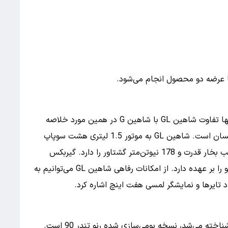
ا عرضه دو محصول انجام می‌شود.
شاهین GL نسخه بدون سانروف شاهین G است. تنها تفاوت شاهین GL با شاهین G در همین مورد خلاصه
می‌شود و سایر مشخصات فنی میان این دو تیپ یکسان است. شاهین GL به موتور 1.5 لیتری هشت سوپاپ
توربوشارژ مجهز شده است که توانایی تولید 109 اسب بخار قدرت و 178 نیوتن‌متر گشتاور را دارد. گیربکس
پنج‌سرعته دستی وظیفه انتقال نیرو به چرخ‌های جلو را بر عهده دارد. از امکانات رفاهی شاهین GL می‌توانیم به
 تایرها و نمایشگر لمسی هفت اینچ اشاره کرد.
پارس‌نوآ دنده‌ای که پیش از این با نام پروژه کادیلا شناخته می‌شد، نسخه بومی‌سازی شده رنو تندر 90 است.