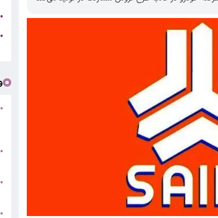
ج
●
ه
●
ت
و
●
ف
«
ب
●
س
و
●
ت
●