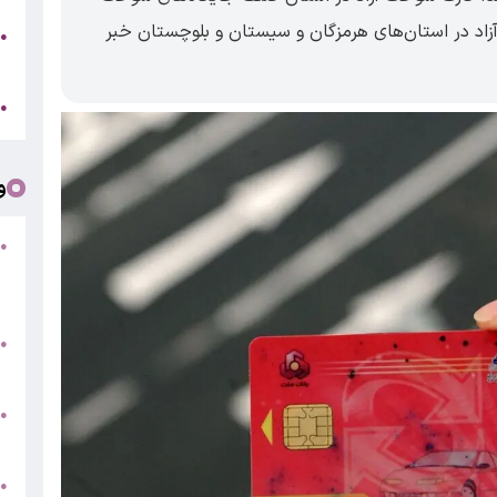
اد در استان‌های هرمزگان و سیستان و بلوچستان خبر
●
ر
ج
●
و
●
ف
«
ب
●
س
و
●
ت
●