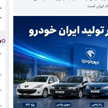
د ایران است.
ج
●
ه
●
ت
و
●
ف
«
ب
●
س
و
●
ت
●