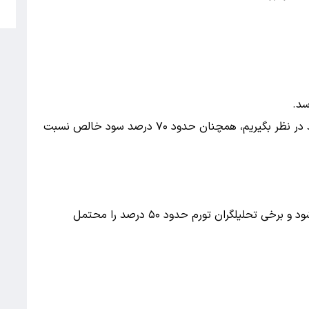
5
اگر افزایش قیمت رسمی کارخانه را حداکثر ۴۰ درصد در نظر بگیریم، همچنان حدود ۷۰ درصد سود خالص نسبت
حتی در خوش‌بینانه‌ترین سناریو نیز تورم صفر نمی‌شود و برخی تحلیلگران تورم حدود ۵۰ درصد را محتمل