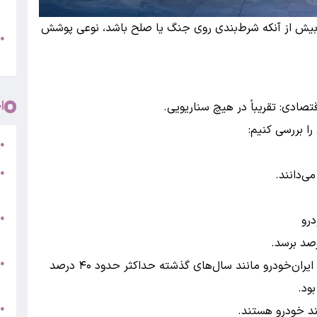
پ
، بیش از آنکه شرط‌بندی روی جنگ یا صلح باشد، نوعی پوشش
و
●
م
ا
تصادی: تقریباً در هیچ سناریویی.
ا بررسی کنیم:
ر
●
●
5
●
ج
س
●
حتی اگر فرض کنیم افزایش قیمت رسمی محصولات ایران‌خودرو مانند سال‌های گذشته حداکثر حدود ۴۰ درصد
ق
ط
●
نند خودرو هستند.