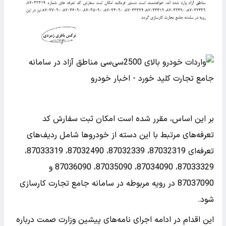
بر این اساس، مقرر شده است امکان ثبت سفارش کد
تعرفه‌های مرتبط با این دسته از خودروها شامل ردیف‌های
تعرفه‌ای 87032319، 87032339، 87032490، 87033319،
87033329، 87034090، 87035090، 87036090 و
87037090 در رویه مربوطه در سامانه جامع تجارت کارسازی
شود.
این اقدام در ادامه اجرای نامه‌های پیشین وزارت صمت درباره