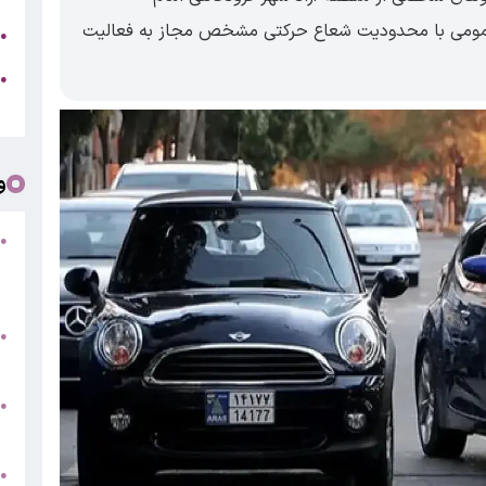
 عمومی با محدودیت شعاع حرکتی مشخص مجاز به فعالیت
ج
●
ه
●
ت
و
●
ف
«
ب
●
س
و
●
ت
●