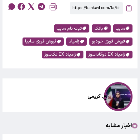
سایپا
بانک
ثبت نام سایپا
فروش فوری خودرو
زامیاد
فروش فوری سایپا
زامیاد EX دوگانه‌سوز
زامیاد EX تک‌سوز
اع. کریمی
اخبار مشابه