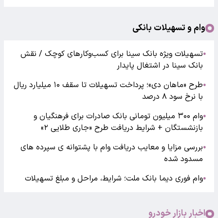
وام و تسهیلات بانکی
تسهیلات ویژه بانک سینا برای کسب‌وکارهای کوچک / نقش
●
بانک سینا در اشتغال پایدار
طرح «ماهان دی»؛ پرداخت تسهیلات تا سقف ۱۰ میلیارد ریال
●
با نرخ سود ۸ درصد
وام ۳۰۰ میلیون تومانی بانک صادرات برای فرهنگیان و
●
بازنشستگان + شرایط دریافت طرح «جاری طلایی ۲»
بررسی مزایا و معایب دریافت وام با پشتوانه ی سپرده های
●
مسدود شده
وام فوری دیما بانک ملت؛ شرایط، مراحل و مبلغ تسهیلات
●
اخبار بازار خودرو