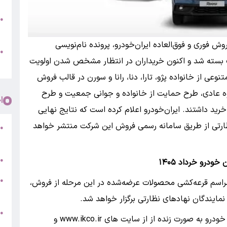
ب
●
س
وش فوری و فوق‌العاده ایران‌خودرو، پرونده نام‌نویسی
و
●
بسته شد و اکنون خریداران در انتظار مشخص شدن اولویت
ت
 از خانواده پژو، تارا، دنا، رانا و سورن در قالب فروش
وه عادی، طرح حمایت از خانواده و جوانی جمعیت و طرح
ا
د داشتند. ایران‌خودرو اعلام کرده است که نتایج نهایی
 نظارتی از طریق سامانه رسمی فروش این شرکت منتشر خواهد
ف
●
ش
ت
●
ودرو خرداد ۱۴۰۵
ش
●
مراسم قرعه‌کشی محصولات عرضه‌شده در این مرحله از فروش،
ا
●
لازم به ذکر است؛ مراسم قرعه کشی محصولات ایران خودرو به صورت زنده از از سایت های www.ikco.ir و
(