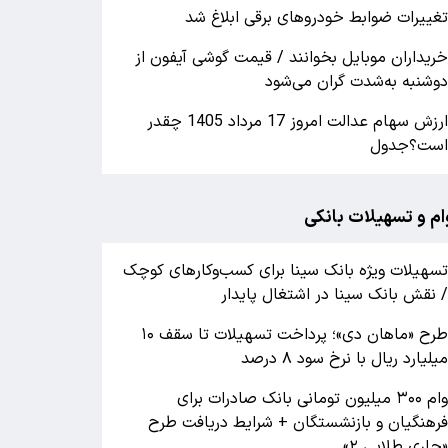
غییرات ضوابط خودروهای برقی ابلاغ شد
ریداران موبایل بخوانند / قیمت گوشی آیفون از
وشنبه به‌شدت گران‌ می‌شود
ارزش سهام عدالت امروز 17 مرداد 1405 چقدر
ست؟جدول
ام و تسهیلات بانکی
سهیلات ویژه بانک سینا برای کسب‌وکارهای کوچک
 نقش بانک سینا در اشتغال پایدار
طرح «ماهان دی»؛ پرداخت تسهیلات تا سقف ۱۰
یلیارد ریال با نرخ سود ۸ درصد
وام ۳۰۰ میلیون تومانی بانک صادرات برای
رهنگیان و بازنشستگان + شرایط دریافت طرح
جاری طلایی ۲»