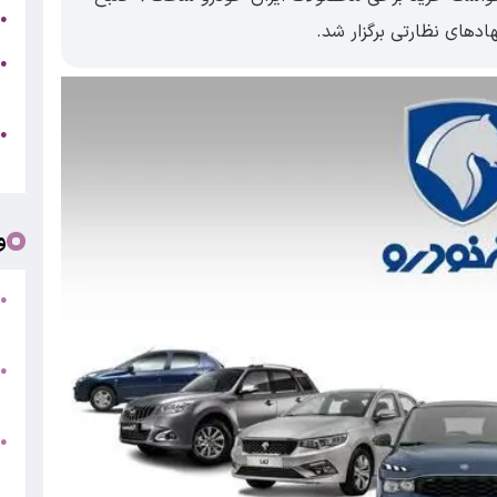
ت
●
خ
●
د
●
ا
و
ت
●
/
●
م
●
ف
«