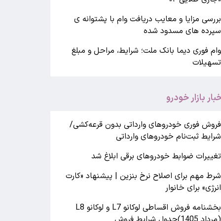
ررسی مزایا و معایب دریافت وام با پشتوانه ی
پرده های مسدود شده
ام فوری دیما بانک ملت؛ شرایط، مراحل و مبلغ
سهیلات
خبار بازار خودرو
روش فوری خودروهای وارداتی بدون قرعه‌کشی/
رایط ثبت‌نام خودروهای وارداتی
غییرات ضوابط خودروهای برقی ابلاغ شد
رط مهم برای اصلاح نرخ بنزین | پیشنهاد «کارت
نرژی» برای خانوار
بخشنامه فروش اقساطی لوکانو L7 و لوکانو L8
مرداد 1405)جدول شرایط فروش