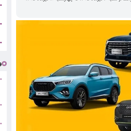
●
5
●
ر
آ
●
و
●
ف
«
ب
●
س
و
●
ت