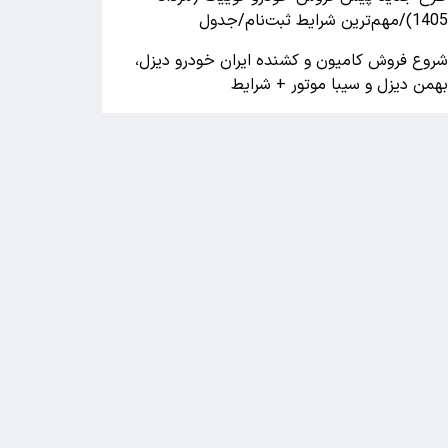
140)/مهم‌ترین شرایط ثبت‌نام/جدول
روع فروش کامیون و کشنده ایران خودرو دیزل،
همن دیزل و سیبا موتور + شرایط