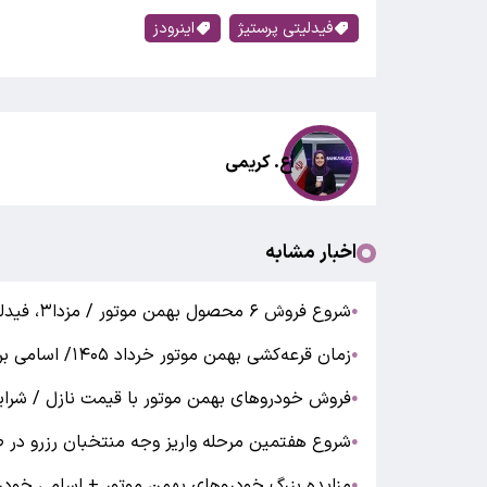
فیدلیتی پرستیژ
اینرودز
اع. کریمی
اخبار مشابه
شروع فروش ۶ محصول بهمن موتور / مزدا۳، فیدلیتی و ریسپکت در فهرست عرضه
●
زمان قرعه‌کشی بهمن موتور خرداد ۱۴۰۵/ اسامی برندگان را از اینجا ببینید + لینک
●
فروش خودروهای بهمن موتور با قیمت نازل / شرا
●
شروع هفتمین مرحله واریز وجه منتخبان رزرو در طرح فیدلیتی ا
●
مزایده بزرگ خودروهای بهمن موتور + اسامی خودر
●