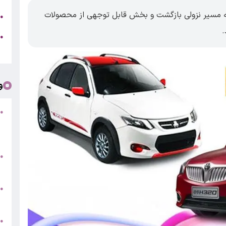
 به مسیر نزولی بازگشت و بخش قابل توجهی از محصولات
ج
●
.
ه
●
ت
و
●
ف
«
ب
●
س
و
●
ت
●