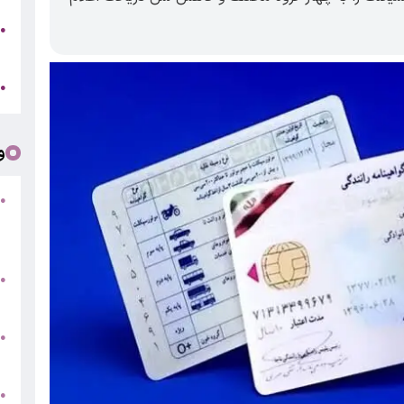
●
ر
ج
●
و
●
ف
«
ب
●
س
و
●
ت
●