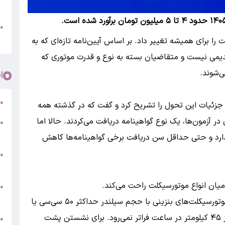
پ
و
●
م
را برای همیشه تغییر داد. بر اساس آیین‌نامه تازه‌ای که به
 قدیمی نیست و متقاضیان بسته به نوع و قدرت موتوری که
ی‌شوند.
ا
ر
●
جزئیات این تحول را تشریح کرد و گفت که در گذشته همه
ر آزمون‌ها، یک نوع گواهینامه دریافت می‌کردند. حالا اما
●
5
رد و حتی حداقل سن دریافت برخی گواهینامه‌ها کاهش
●
ج
میان انواع موتورسیکلت راحت می‌کند.
س
●
ق
گروه الف میم مخصوص موتورهای سبک است؛ موتورسیکلت‌های بنزینی با حجم سیلندر حداکثر ۵۰ سی‌سی یا
برقی‌هایی با توان حداکثر ۴ کیلووات که سرعتشان از ۴۵ کیلومتر در ساعت فراتر نمی‌رود. برای نشستن پشت
ط
●