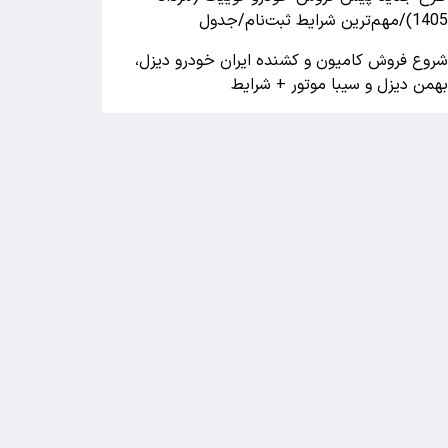
140)/مهم‌ترین شرایط ثبت‌نام/جدول
روع فروش کامیون و کشنده ایران خودرو دیزل،
همن دیزل و سیبا موتور + شرایط