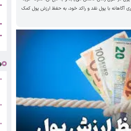
●
ذاری آگاهانه با پول نقد و راکد خود، به حفظ ارزش پول کمک
ر
آ
●
ز
●
گ
و
●
ف
«
ب
●
س
و
●
ت