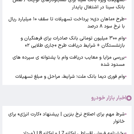
تسهیلات ویژه بانک سینا برای کسب‌وکارهای کوچک / نقش
بانک سینا در اشتغال پایدار
طرح «ماهان دی»؛ پرداخت تسهیلات تا سقف ۱۰ میلیارد ریال
●
با نرخ سود ۸ درصد
وام ۳۰۰ میلیون تومانی بانک صادرات برای فرهنگیان و
●
بازنشستگان + شرایط دریافت طرح «جاری طلایی ۲»
بررسی مزایا و معایب دریافت وام با پشتوانه ی سپرده های
●
مسدود شده
وام فوری دیما بانک ملت؛ شرایط، مراحل و مبلغ تسهیلات
●
اخبار بازار خودرو
شرط مهم برای اصلاح نرخ بنزین | پیشنهاد «کارت انرژی» برای
●
خانوار
بخشنامه فروش اقساطی لوکانو L7 و لوکانو L8 (مرداد
●