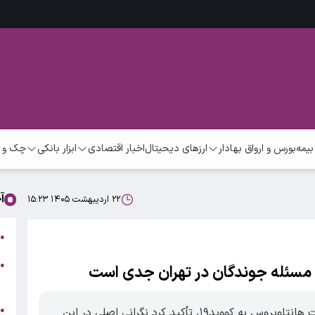
بیمه
بورس و ارواق بهادار
ارزهای دیحیتال
اخبار اقتصادی
ابزار بانکی
چک و 
آ
۲۲ اردیبهشت ۱۴۰۵ ۱۵:۲۳
ب
●
●
/ مسئله جوندگان در تهران جدی است
ر
ج
●
یک متخصص بیماری‌های عفونی با رد شباهت هانتاویروس به کووید۱۹، تأکید کرد نگرانی اصلی در این