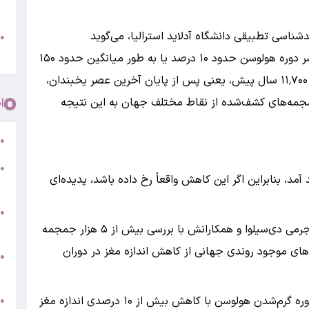
پ
شناسی تطبیقی دانشگاه آدلاید استرالیا، می‌گوید
و
●
م
تحقیقاتش نشان می‌دهد اندازه مغز انسان در سراسر دوره هولوسن حدود ۱۰ درصد یا به طور میانگین حدود ۱۵۰
میلی‌لیتر کاهش یافته است. دوره هولوسن از حدود ۱۱٬۷۰۰ سال پیش، یعنی پس از پایان آخرین عصر یخبندان،
ی جمجمه‌های کشف‌شده از نقاط مختلف جهان به این نتیجه
ا
ر
●
●
 هزار سال پیش پدید آمد، بنابراین اگر این کاهش واقعاً رخ داده باشد، پدیده‌ای
5
●
ج
پژوهشگران دیگری نیز به نتایج مشابهی رسیده‌اند. جرمی دی‌سیلوا و همکارانش با بررسی بیش از ۵ هزار جمجمه
اده‌های موجود روندی جهانی از کاهش اندازه مغز در دوران
س
●
ق
ط
جف استیبل، پژوهشگر علوم مغز، نیز معتقد است دوره گرم‌شدن هولوسن با کاهش بیش از ۱۰ درصدی اندازه مغز
●