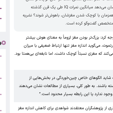
باشد. در عین حال، شواهدی نیز وجود دارد که نشان می‌دهد میانگین نمرات IQ طی یک قرن گذشته
ج
●
 همزمان با کوچک شدن مغزشان، باهوش‌تر شوند؟ نشریه
ه
●
ت
ه کرد: بزرگ‌تر بودن مغز لزوماً به معنای هوش بیشتر
و
موث، می‌گوید اندازه مغز تنها ارتباط ضعیفی با میزان
ی‌کند که مغزی نسبتاً کوچک داشت، اما نابغه‌ای بی‌همتا بود.
●
ف
«
که شاید الگوهای خاص چین‌خوردگی در بخش‌هایی از
ب
●
س
ه باشند. به طور کلی، بسیاری از مطالعات نشان می‌دهند
جود ندارد یا این رابطه بسیار محدود است.
و
●
ت
اری از پژوهشگران معتقدند شواهدی برای کاهش اندازه مغز
●