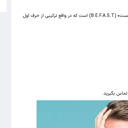
5
یک راه ساده برای تشخیص علائم سکته مغزی «بی‌فست» (B.E.F.A.S.T) است که در واقع ترکیبی از حرف اول