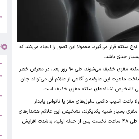
پ
و
●
م
ا
نوع سکته قرار می‌گیرد، معمولا این تصور را ایجاد می‌کند که
بسیار جدی باشد.
ر
●
آمار نشان می‌دهد حدود ۲۰ درصد افرادی که دچار سکته مغزی خفیف می‌شوند، طی ۹۰ روز بعد، در معرض خطر
●
ناخت ماهیت این عارضه و آگاهی از علائم آن می‌تواند جان
5
انایی تشخیص نشانه‌های سکته مغزی خفیف است.
●
باعث آسیب دائمی سلول‌های مغز یا ناتوانی پایدار
ج
کته مغزی بسیار شبیه یکدیگرند، تشخیص این علائم هشدارهای
س
●
اولیه، اهمیت حیاتی دارد زیرا خطر بروز سکته مغزی طی ۴۸ ساعت نخست پس از حمله اولیه، به‌شدت افزایش
ق
ط
●