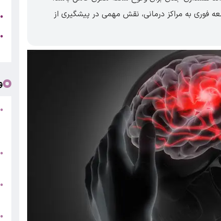
عه فوری به مراکز درمانی، نقش مهمی در پیشگیری از
ج
●
ه
●
ت
و
●
ف
«
ب
●
س
و
●
ت
●