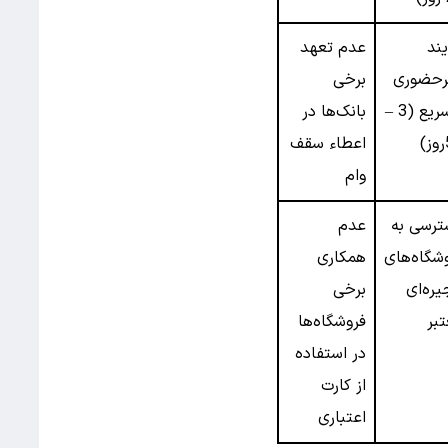
یند
عدم تعهد
رحضوری
برخی
و سریع (3 –
بانک‌ها در
اعطاء سقف
وام
ترسی به
عدم
شگاه‌های
همکاری
یره‌ای
برخی
بر
فروشگاه‌ها
در استفاده
از کارت
اعتباری