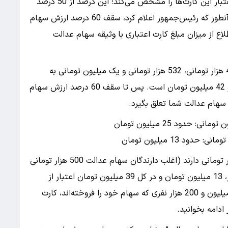
هر بانک بسته به سطح پوشش ریسک خود درصد اعتبار این کارت‌ها را مشخص می‌کند؛ این درصد از 50 درصد
ارزش روز دارایی فرد تا 100 درصد متغیر است. اما آنطور که رئیس‌جمهور اعلام کرد، سقف 60 درصد ارزش سهام
اع از میزان مبلغ کارت اعتباری با وثیقه سهام عدالت
در ابتدای اردیبهشت 1404، ارزش سهام عدالت 492 هزار تومانی، 532 هزار تومانی و یک میلیون تومانی به
ترتیب حدود 21 میلیون تومان، 22 میلیون تومان و 42 میلیون تومان است. پس تا سقف 60 درصد ارزش سهام
 سهام عدالت شما تعلق بگیرد.
دود 25 میلیون تومان
یعنی اگر در خانواده‌ای، 3 نفر سهام عدالت 500 هزار تومانی دارند (اغلب دارندگان سهام عدالت 500 هزار تومانی
هستند) و آن را نفروخته‌اند، می‌توانند به ازای هر نفر، 13 میلیون تومان و در کل 39 میلیون تومان اعتبار از
بانکشان بگیرند. البته از مجموع 49 میلیون نفر، 3 میلیون و 200 هزار نفری که سهام خود را فروخته‌اند، کارت
 ادامه بخوانید.