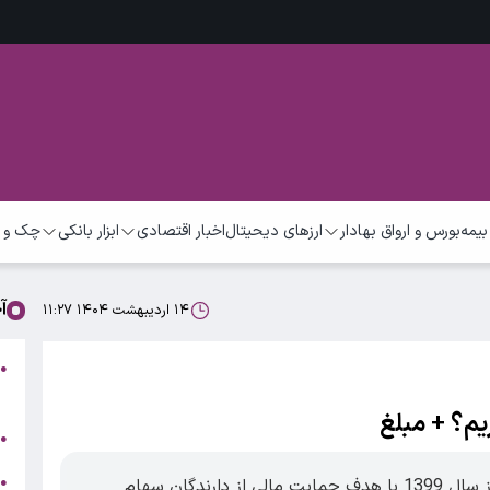
بیمه
بورس و ارواق بهادار
ارزهای دیحیتال
اخبار اقتصادی
ابزار بانکی
چک و 
آ
۱۴ اردیبهشت ۱۴۰۴ ۱۱:۲۷
●
م
یم؟ + مبلغ
ت
●
ب
●
کارت اعتباری سهام عدالت، طرحی است که از سال 1399 با هدف حمایت مالی از دارندگان سهام