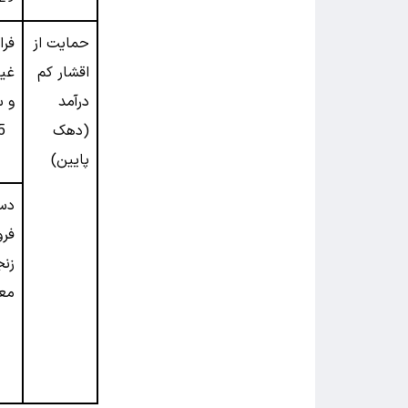
حمایت از
فرا
اقشار کم
غی
درآمد
(دهک
5روز)
پایین)
دس
فرو
زنج
معت