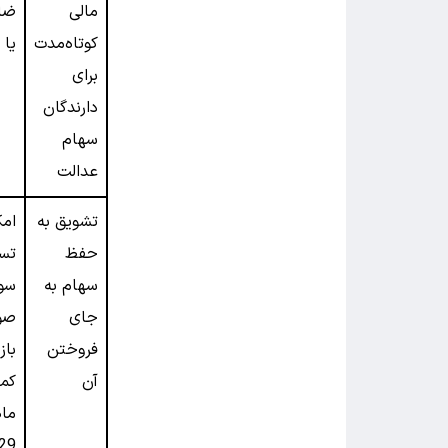
مالی
ضا
کوتاه‌مدت
یا 
برای
دارندگان
سهام
عدالت
تشویق به
امک
حفظ
تسو
سهام به
سود
جای
صو
فروختن
باز
آن
کمت
29 روز)