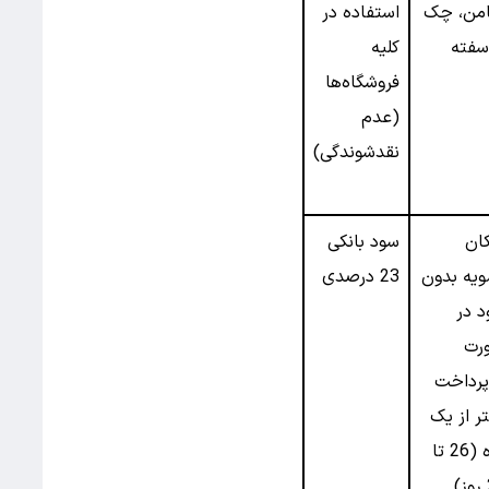
من، چک
استفاده در
سفته
کلیه
فروشگاه‌ها
(عدم
نقدشوندگی)
ان
سود بانکی
یه بدون
23 درصدی
 در
رت
پرداخت
ر از یک
ماه (26 تا