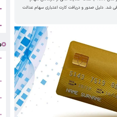
فی شد. دلیل صدور و دریافت کارت اعتباری سهام عدالت
●
ر
ج
●
و
●
ف
«
ب
●
س
و
●
ت
●