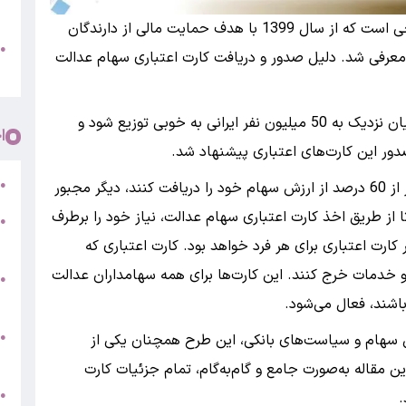
پ
به گزارش بانک اول کارت اعتباری سهام عدالت، طرحی است که از سال 1399 با هدف حمایت مالی از دارندگان
و
●
معرفی شد. دلیل صدور و دریافت کارت اعتباری سهام عدالت
م
برای اینکه سودی که برای اوراق بهادار برآورد شده، میان نزدیک به 50 میلیون نفر ایرانی به خوبی توزیع شود و
ا
دور این کارت‌های اعتباری پیشنهاد شد.
ر
●
به این شکل سهامدارانی که نیاز دارند تا مبلغی کمتر از 60 درصد از ارزش سهام خود را دریافت کنند، دیگر مجبور
 از طریق اخذ کارت اعتباری سهام عدالت، نیاز خود را برطرف
●
5
ارت اعتباری برای هر فرد خواهد بود. کارت اعتباری که
 و خدمات خرج کنند. این کارت‌ها برای همه سهامداران عدالت
●
ج
اشند، فعال می‌شود.
س
●
 در ارزش سهام و سیاست‌های بانکی، این طرح همچنان یکی از
ق
ن مقاله به‌صورت جامع و گام‌به‌گام، تمام جزئیات کارت
ط
●