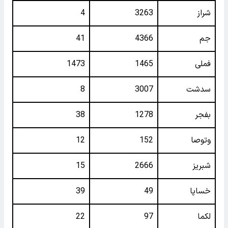
شراز
3263
4
جم
4366
41
فملی
1465
1473
سدشت
3007
8
بفجر
1278
38
وتوصا
152
12
شبریز
2666
15
خساپا
49
39
لکما
97
22