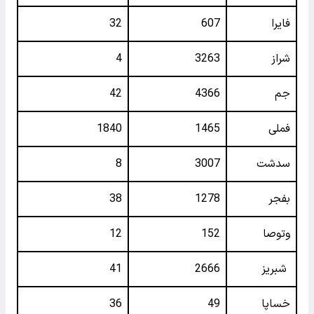
فایرا
607
32
شراز
3263
4
جم
4366
42
فملی
1465
1840
سدشت
3007
8
بفجر
1278
38
وتوصا
152
12
شبریز
2666
41
خساپا
49
36