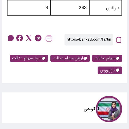
بترانس
243
3
سهام عدالت
ارزش سهام عدالت
سود سهام عدالت
بازاربورس
ا. کریمی