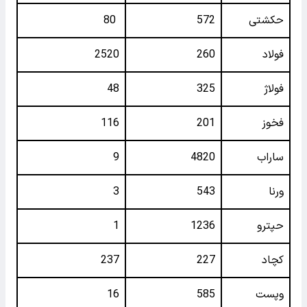
حکشتی‌
572
80
فولاد
260
2520
فولاژ
325
48
فخوز
201
116
ساراب
4820
9
ورنا
543
3
حپترو
1236
1
کچاد
227
237
وپست
585
16