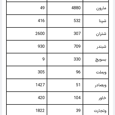
مارون
4880
49
شپنا
532
416
شتران
307
2600
شبندر
709
930
بسویچ
330
9
وبملت
96
305
وبصادر
51
1427
خاور
104
420
وتجارت
39
1822