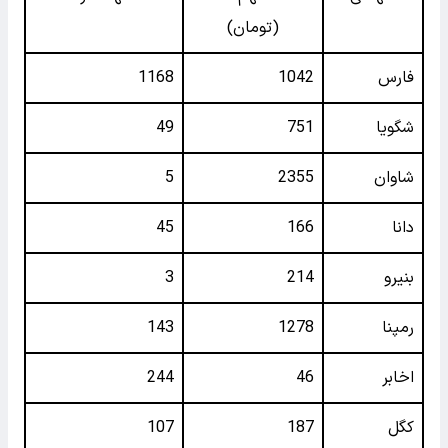
(تومان)
فارس
1042
1168
شگویا
751
49
شاوان
2355
5
دانا
166
45
بنیرو
214
3
رمپنا
1278
143
اخابر
46
244
کگل
187
107