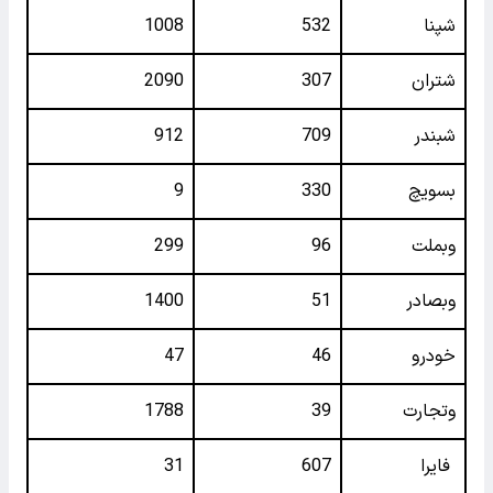
شپنا
532
1008
شتران
307
2090
شبندر
709
912
بسویچ
330
9
وبملت
96
299
وبصادر
51
1400
خودرو
46
47
وتجارت
39
1788
فایرا
607
31