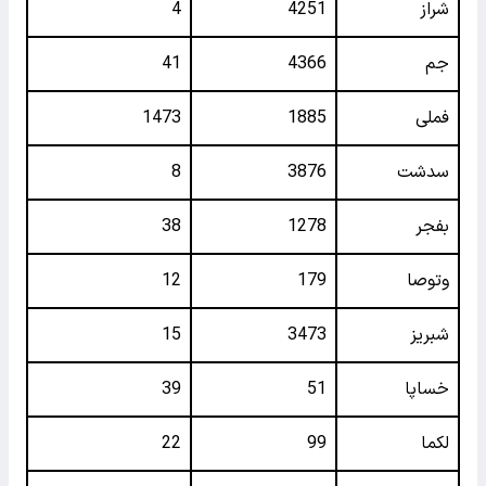
شراز
4251
4
جم
4366
41
فملی
1885
1473
سدشت
3876
8
بفجر
1278
38
وتوصا
179
12
شبریز
3473
15
خساپا
51
39
لکما
99
22