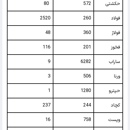
حکشتی‌
572
80
فولاد
260
2520
فولاژ
360
48
فخوز
201
116
ساراب
6282
9
ورنا
506
3
حپترو
1280
1
کچاد
244
237
وپست
758
16