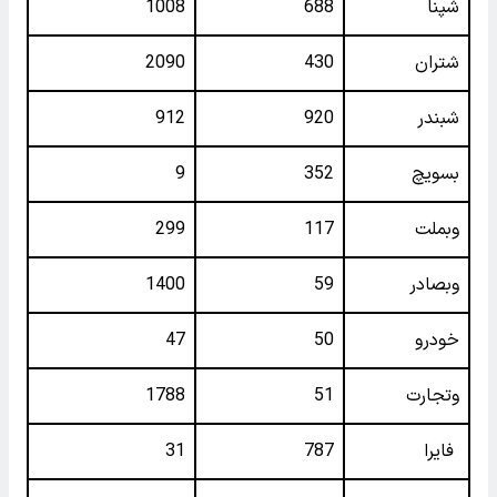
شپنا
688
1008
شتران
430
2090
شبندر
920
912
بسویچ
352
9
وبملت
117
299
وبصادر
59
1400
خودرو
50
47
وتجارت
51
1788
فایرا
787
31