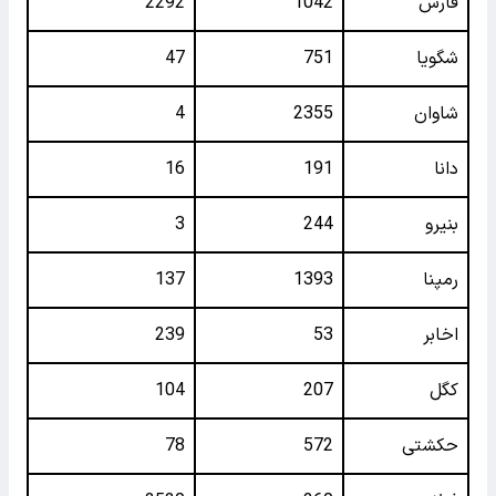
فارس
1042
2292
شگویا
751
47
شاوان
2355
4
دانا
191
16
بنیرو
244
3
رمپنا
1393
137
اخابر
53
239
کگل
207
104
حکشتی‌
572
78