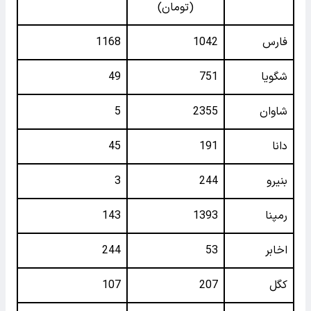
(تومان)
فارس
1042
1168
شگویا
751
49
شاوان
2355
5
دانا
191
45
بنیرو
244
3
رمپنا
1393
143
اخابر
53
244
کگل
207
107