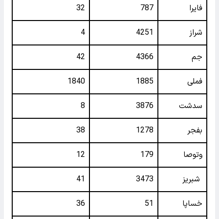
فایرا
787
32
شراز
4251
4
جم
4366
42
فملی
1885
1840
سدشت
3876
8
بفجر
1278
38
وتوصا
179
12
شبریز
3473
41
خساپا
51
36