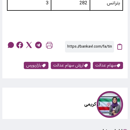
بترانس
282
3
سهام عدالت
ارزش سهام عدالت
بازاربورس
ا. کریمی