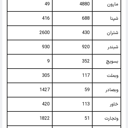
مارون
4880
49
شپنا
688
416
شتران
430
2600
شبندر
920
930
بسویچ
352
9
وبملت
117
305
وبصادر
59
1427
خاور
113
420
وتجارت
51
1822