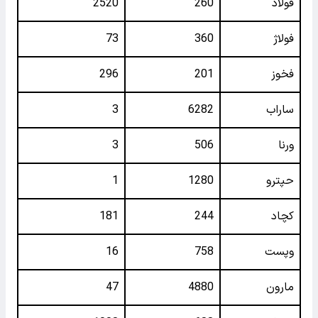
فولاد
260
2520
فولاژ
360
73
فخوز
201
296
ساراب
6282
3
ورنا
506
3
حپترو
1280
1
کچاد
244
181
وپست
758
16
مارون
4880
47