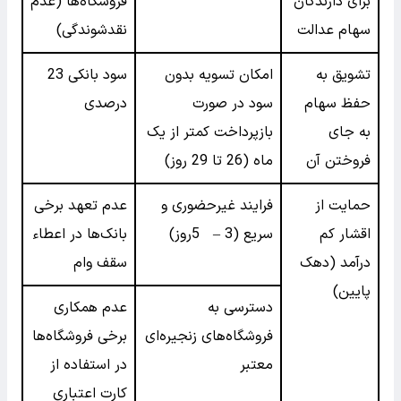
برای دارندگان
فروشگاه‌ها (عدم
سهام عدالت
نقدشوندگی)
تشویق به
امکان تسویه بدون
سود بانکی 23
حفظ سهام
سود در صورت
درصدی
به جای
بازپرداخت کمتر از یک
فروختن آن
ماه (26 تا 29 روز)
حمایت از
فرایند غیرحضوری و
عدم تعهد برخی
اقشار کم
سریع (3 – 5روز)
بانک‌ها در اعطاء
درآمد (دهک
سقف وام
پایین)
دسترسی به
عدم همکاری
فروشگاه‌های زنجیره‌ای
برخی فروشگاه‌ها
معتبر
در استفاده از
کارت اعتباری