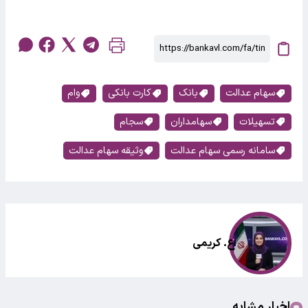
سهام عدالت
بانک
کارت بانکی
وام
تسهیلات
سهامداران
سجام
سامانه رسمی سهام عدالت
وثیقه سهام عدالت
اع. کریمی
اخبار مشابه