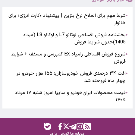
شرط مهم برای اصلاح نرخ بنزین | پیشنهاد «کارت انرژی» برای
●
خانوار
بخشنامه فروش اقساطی لوکانو L7 و لوکانو L8 (مرداد
●
1405)جدول شرایط فروش
شروع فروش اقساطی زامیاد EX کمپرسی و مسقف + شرایط
●
فروش
افت ۳۴ درصدی فروش خودروسازان؛ ۱۵۵ هزار خودرو در
●
چهار ماه فروخته شد
قیمت محصولات ایران‌خودرو و سایپا امروز شنبه ۱۷ مرداد
●
۱۴۰۵
درباره ما
تماس با ما