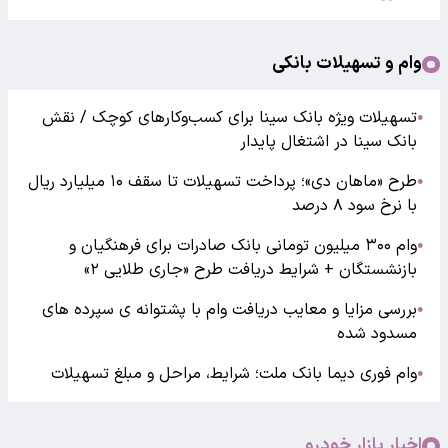
وام و تسهیلات بانکی
تسهیلات ویژه بانک سینا برای کسب‌وکارهای کوچک / نقش
●
بانک سینا در اشتغال پایدار
طرح «ماهان دی»؛ پرداخت تسهیلات تا سقف ۱۰ میلیارد ریال
●
با نرخ سود ۸ درصد
وام ۳۰۰ میلیون تومانی بانک صادرات برای فرهنگیان و
●
بازنشستگان + شرایط دریافت طرح «جاری طلایی ۲»
بررسی مزایا و معایب دریافت وام با پشتوانه ی سپرده های
●
مسدود شده
وام فوری دیما بانک ملت؛ شرایط، مراحل و مبلغ تسهیلات
●
اخبار بازار خودرو