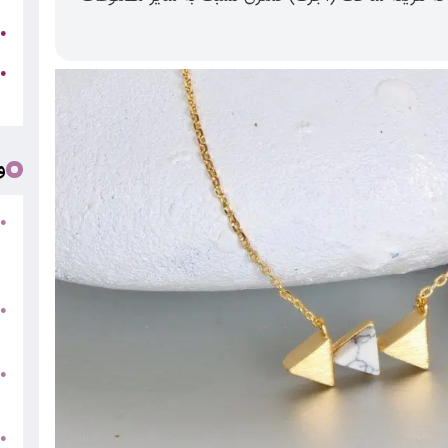
ج
●
ه
●
ت
و
●
ف
«
ب
●
س
و
●
ت
●