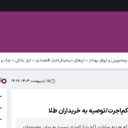
بیمه
بورس و ارواق بهادار
ارزهای دیحیتال
اخبار اقتصادی
ابزار بانکی
چک و 
آ
۱۵ اردیبهشت ۱۴۰۴ ۱۴:۲۸
ت
●
ب
●
م‌اجرت/توصیه به خریداران طلا
●
ر
د که هزینه ساخت (اجرت) کمتری نسبت به سایر مصنوعات