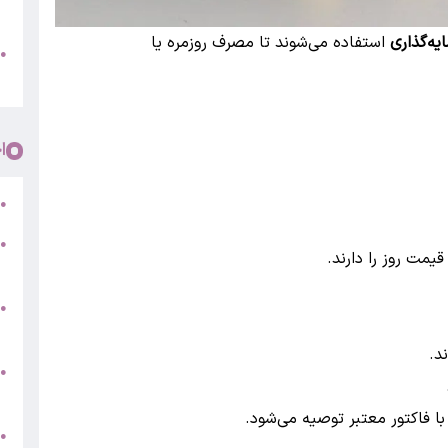
پ
یه‌گذاری
استفاده می‌شوند تا مصرف روزمره یا
و
●
م
ا
ر
●
●
مت روز را دارند.
5
●
ج
د.
س
●
ق
با فاکتور معتبر توصیه می‌شود.
ط
●