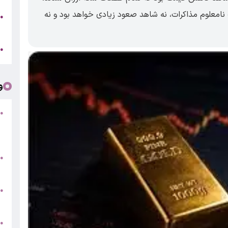
امعلوم مذاکرات، نه شاهد صعود زیادی خواهد بود و نه
ه
●
ت
ا
●
و
●
ف
«
ب
●
س
و
●
ت
●