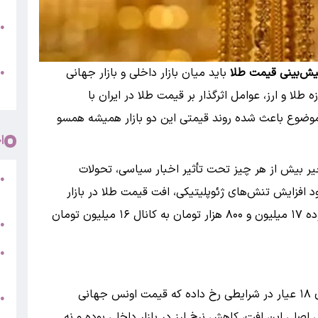
ب
●
س
یش‌بینی قیمت طلا
باید میان بازار داخلی و بازار جهانی
و
●
ت
لا و ارز، عوامل اثرگذار بر قیمت طلا در ایران با
موضوع باعث شده روند قیمتی این دو بازار همیشه همسو
ا
خیر بیش از هر چیز تحت تأثیر اخبار سیاسی، تحولات
ف
●
ود افزایش تنش‌های ژئوپلیتیکی، افت قیمت طلا در بازار
ش
داخلی محدود بوده و هر گرم طلای ۱۸ عیار از محدوده ۱۷ میلیون و ۸۰۰ هزار تومان به کانال ۱۶ میلیون تومان
ت
●
ش
●
ا
این کارشناس بازار طلا تأکید کرد کاهش قیمت طلای ۱۸ عیار در شرایطی رخ داده که قیمت اونس جهانی
●
(
 اصلی این افت، کاهش نرخ ارز در بازار داخلی بوده و نه