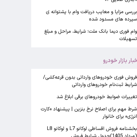
ررسی مزایا و معایب دریافت وام با پشتوانه ی
پرده های مسدود شده
ام فوری دیما بانک ملت؛ شرایط، مراحل و مبلغ
سهیلات
خبار بازار خودرو
روش فوری خودروهای وارداتی بدون قرعه‌کشی/
رایط ثبت‌نام خودروهای وارداتی
غییرات ضوابط خودروهای برقی ابلاغ شد
رط مهم برای اصلاح نرخ بنزین | پیشنهاد «کارت
نرژی» برای خانوار
بخشنامه فروش اقساطی لوکانو L7 و لوکانو L8
مرداد 1405)جدول شرایط فروش