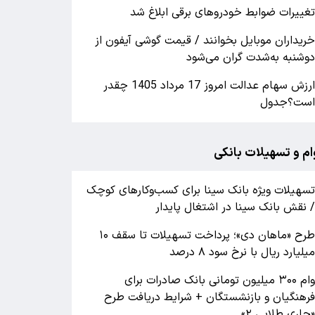
غییرات ضوابط خودروهای برقی ابلاغ شد
ریداران موبایل بخوانند / قیمت گوشی آیفون از
وشنبه به‌شدت گران‌ می‌شود
ارزش سهام عدالت امروز 17 مرداد 1405 چقدر
ست؟جدول
ام و تسهیلات بانکی
سهیلات ویژه بانک سینا برای کسب‌وکارهای کوچک
 نقش بانک سینا در اشتغال پایدار
طرح «ماهان دی»؛ پرداخت تسهیلات تا سقف ۱۰
یلیارد ریال با نرخ سود ۸ درصد
وام ۳۰۰ میلیون تومانی بانک صادرات برای
رهنگیان و بازنشستگان + شرایط دریافت طرح
جاری طلایی ۲»