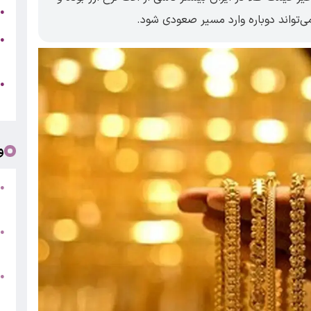
ت
●
‌تواند دوباره وارد مسیر صعودی شود.
خ
●
د
●
ا
و
ت
●
/
●
م
●
ف
«