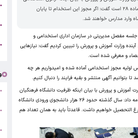
●
امسال آموزش و پرورش صرفا مختص مشمولان ماده ۲۸ است گفت: اگر مجوز این استخدام تا پایان
(
اه وارد مدارس خواهند شد.
ز
●
ب
 دو جلسه مفصل مدیریتی در سازمان اداری استخدامی و
●
ینده‌ وزارت آموزش و پرورش را تبیین کردیم گفت: نیازهایی
۵
احصاء و معرفی شده است.
س اولیه مجوز استخدامی آماده شده و امیدواریم هر چه
و
 تا بتوانیم آگهی منتشر و بقیه فرایند را دنبال کنیم.
وزارت آموزش و پرورش با بیان اینکه ظرفیت دانشگاه فرهنگیان
ت
●
/
و شهید رجایی به اندازه سال گذشته پایدار است ادامه داد: سال گذشته حدود ۲۶ هزار دانشجوی ورودی دانشگاه
ارغ التحصیل خواهیم داشت. قاعدتاً باید به همان تعداد هم
●
م
●
ف