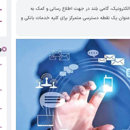
 الکترونیک، گامی بلند در جهت اطلاع رسانی و کمک به
ج
●
 عنوان یک نقطه دسترسی متمرکز برای کلیه خدمات بانکی و
ه
●
ت
و
●
ف
«
ب
●
س
و
●
ت
●