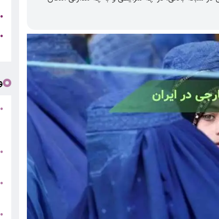
ج
●
ه
●
ت
و
●
ف
«
ب
●
س
و
●
ت
●