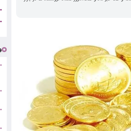
ج
●
ه
●
ت
و
●
ف
«
ب
●
س
و
●
ت
●