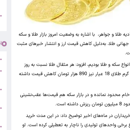
پ
و
●
م
ه طلا و جواهر، با اشاره به وضعیت امروز بازار طلا و سکه
ا
جهانی طلا، به‌دلیل کاهش قیمت ارز و انتشار خبرهای مثبت
ت.
ر
●
نواع سکه و طلا بودیم، افزود: هر مثقال طلا نسبت به روز
●
گذشته 3 میلیون و 850 هزار تومان ارزان شده و هر گرم طلای 18 عیار نیز 890 هزار تومان کاهش قیمت داشته
5
●
 خام محدود نمانده و در بازار سکه هم قیمت‌ها عقب‌نشینی
ج
ه است.
س
●
ق
 خریداران در ماه‌های اخیر توضیح داد: در این مدت خرید
خی واحدهای تولیدی را ناچار به تعطیلی کرده است. او
ط
●