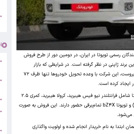
پ
و
●
م
ا
کنندگان رسمی تویوتا در ایران، در دومین دور از طرح فروش
●
 برند ژاپنی در نظر گرفته است. در شرایطی که بازار
م
خودرو‌های وارداتی معمولاً با چالش زمان تحویل روبروست، این شرکت با وعده تحویل خودرو‌ها تنها ظرف ۷۲
●
 ایجاد کرده است.
م
در این طرح، ۶ مدل متنوع از محصولات ۲۰۲۵ تویوتا شامل فرانتلندر نیو فیس هیبرید، کرولا هیبرید، کمری ۲.۵
ر
●
هیبرید، مدل‌های مختلف راو۴ (تک و دو دیفرانسیل) و تویوتا bZ۴X تمام‌برقی حضور دارند. این فروش به صورت
●
می‌شود.
5
ن ابتدا به نام خریدار انجام شده و اولویت واگذاری
●