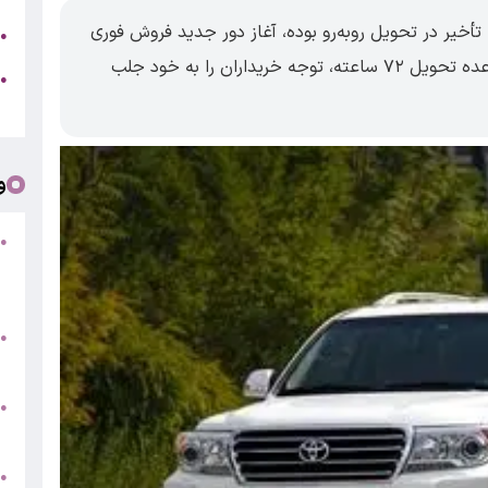
ا تأخیر در تحویل روبه‌رو بوده، آغاز دور جدید فروش فوری
۴
●
محصولات تویوتا توسط شرکت «ره‌نیاز ایستا» با وعده تحویل ۷۲ ساعته، توجه خریداران را به خود جلب
●
م
و
●
ف
«
ب
●
س
و
●
ت
●