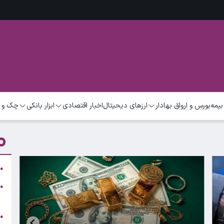
بیمه
بورس و ارواق بهادار
ارزهای دیحیتال
اخبار اقتصادی
ابزار بانکی
چک و 
ق
●
●
ت
د
●