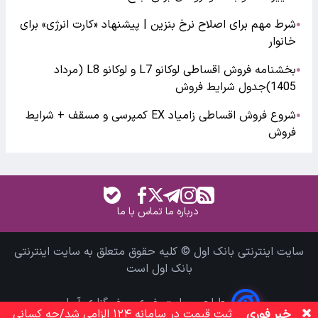
شرط مهم برای اصلاح نرخ بنزین | پیشنهاد «کارت انرژی» برای
●
خانوار
بخشنامه فروش اقساطی لوکانو L7 و لوکانو L8 (مرداد
●
1405)جدول شرایط فروش
شروع فروش اقساطی زامیاد EX کمپرسی و مسقف + شرایط
●
فروش
درباره ما
تماس با ما
سایت اینترنتی بانک اول © کلیه حقوق متعلق به سایت اینترنتی
بانک اول است
طراحی سایت خبری و خبرگزاری آسام
خبر فوری
ثبت قیمت در سامانه ۱۲۴ الزامی شد/چه کسانی